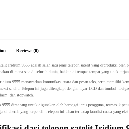
ion
Reviews (0)
telit Iridium 9555 adalah salah satu jenis telepon satelit yang diproduksi oleh
nakan di mana saja di seluruh dunia, bahkan di tempat-tempat yang tidak terjang
Iridium 9555 menawarkan komunikasi suara dan pesan teks, serta memiliki ke
neksi satelit. Telepon ini juga dilengkapi dengan layar LCD dan tombol navigas
alarm, dan stopwatch.
 9555 dirancang untuk digunakan oleh berbagai jenis pengguna, termasuk petual
ja di daerah yang terpencil. Telepon ini tahan terhadap kondisi cuaca yang ekst
ifikasi dari telepon satelit Iridium 