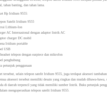
l, tahan banting, dan tahan lama.
aket Hp Iridium 9555:
epon Satelit Iridium 9555
erai Lithium-Ion
rger AC Internasional dengan adaptor listrik AC
ptor charger DC mobil
ena Iridium portable
bel USB
 headset telepon dengan earpiece dan mikrofon
el penghubung
u petunjuk penggunaan
t tersebut, selain telepon satelit Iridium 9555, juga terdapat aksesori tambahan
emua aksesori tersebut memiliki desain yang ringkas dan mudah dibawa-bawa, 
ada di daerah terpencil yang tidak memiliki sumber listrik. Buku petunjuk pen
alam mengoperasikan telepon satelit Iridium 9555.