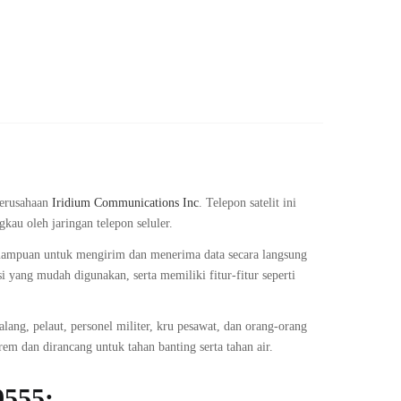
 perusahaan
Iridium Communications Inc
. Telepon satelit ini
kau oleh jaringan telepon seluler.
mampuan untuk mengirim dan menerima data secara langsung
i yang mudah digunakan, serta memiliki fitur-fitur seperti
ang, pelaut, personel militer, kru pesawat, dan orang-orang
rem dan dirancang untuk tahan banting serta tahan air.
9555: