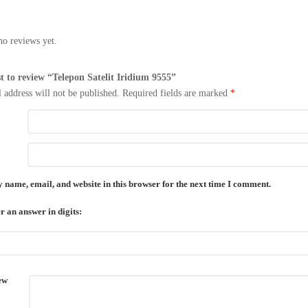
no reviews yet.
st to review “Telepon Satelit Iridium 9555”
 address will not be published.
Required fields are marked
*
 name, email, and website in this browser for the next time I comment.
r an answer in digits:
ew