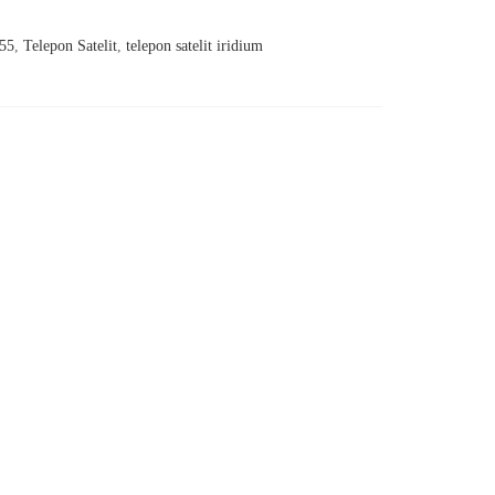
555
,
Telepon Satelit
,
telepon satelit iridium