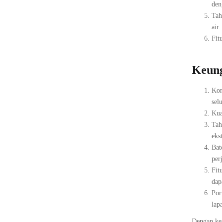
den
Tah
air.
Fit
Keung
Kon
sel
Kua
Tah
eks
Bat
per
Fit
dap
Por
lap
Dengan keu