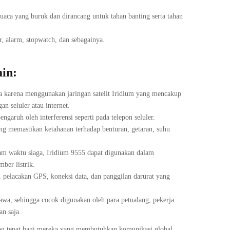
uaca yang buruk dan dirancang untuk tahan banting serta tahan
r, alarm, stopwatch, dan sebagainya.
ain:
nia karena menggunakan jaringan satelit Iridium yang mencakup
n seluler atau internet.
ngaruh oleh interferensi seperti pada telepon seluler.
ng memastikan ketahanan terhadap benturan, getaran, suhu
jam waktu siaga, Iridium 9555 dapat digunakan dalam
mber listrik.
s, pelacakan GPS, koneksi data, dan panggilan darurat yang
awa, sehingga cocok digunakan oleh para petualang, pekerja
n saja.
yang tepat bagi mereka yang membutuhkan komunikasi global