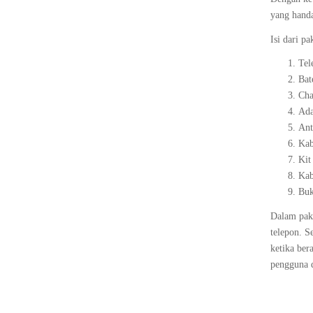
yang handa
Isi dari p
Tel
Bat
Cha
Ada
Ant
Ka
Kit
Kab
Buk
Dalam pake
telepon. S
ketika ber
pengguna d