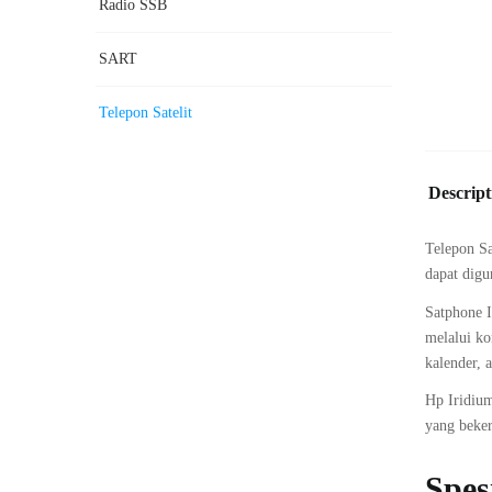
Radio SSB
SART
Telepon Satelit
Descript
Telepon Sa
dapat digu
Satphone 
melalui ko
kalender, 
Hp Iridium
yang beker
Spes