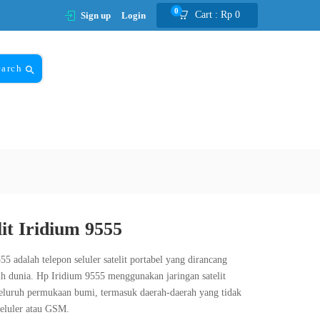
0
Cart :
Rp
0
Sign up
Login
earch
lit Iridium 9555
55 adalah telepon seluler satelit portabel yang dirancang
uh dunia. Hp Iridium 9555 menggunakan jaringan satelit
eluruh permukaan bumi, termasuk daerah-daerah yang tidak
seluler atau GSM.