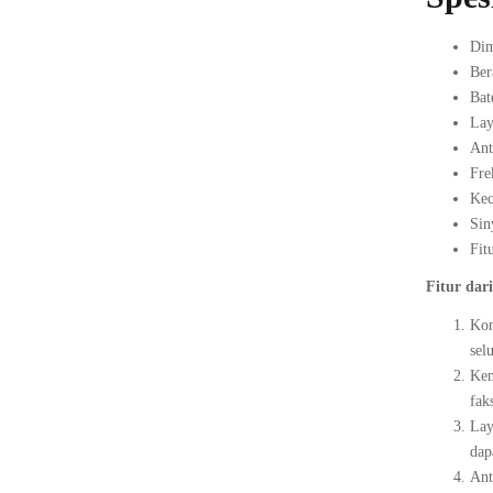
Dim
Ber
Bat
Lay
Ant
Fre
Kec
Sin
Fit
Fitur dari
Kom
sel
Kem
faks
Lay
dap
Ant