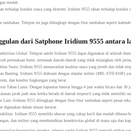
gan mudah.
an terhadap kondisi cuaca yang ekstrem: Iridium 9555 tahan terhadap kondisi c
ur tambahan: Telepon ini juga dilengkapi dengan fitur tambahan seperti kalende
gulan dari Satphone Iridium 9555 antara l
ektivitas Global: Telepon satelit Iridium 9555 dapat digunakan di seluruh du
uruh permukaan bumi, termasuk daerah-daerah yang tidak terjangkau oleh jaringa
litas Suara: Iridium 9555 menawarkan kualitas suara yang jernih dan tidak terpe
an Banting: Iridium 9555 didesain dengan standar militer (MIL-STD 810F) ya
trem, dan kondisi lingkungan yang berat.
erai Tahan Lama: Dengan kapasitas baterai hingga 4 jam waktu bicara dan 30 
jalanan jarak jauh atau ketika berada di daerah terpencil yang tidak memiliki su
ur Lain: Iridium 9555 dilengkapi dengan fitur-fitur tambahan seperti pesan tek
at digunakan dalam situasi darurat.
tabilitas: Iridium 9555 memiliki ukuran yang cukup kecil dan mudah dibawa-b
angan, dan militer yang membutuhkan konektivitas global di mana saja dan kapa
nggulan-keunggulan tersebut, telepon satelit Iridium 9555 menjadi pilihan 