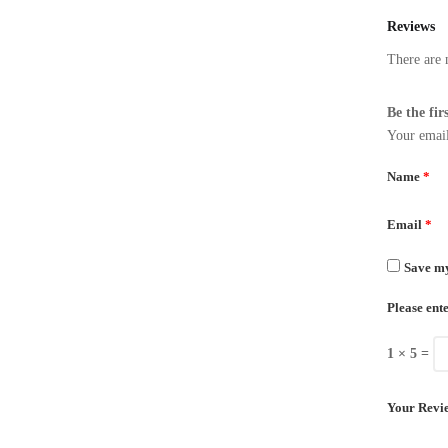
Reviews
There are 
Be the fir
Your email
Name
*
Email
*
Save my
Please ente
1 × 5 =
Your Revi