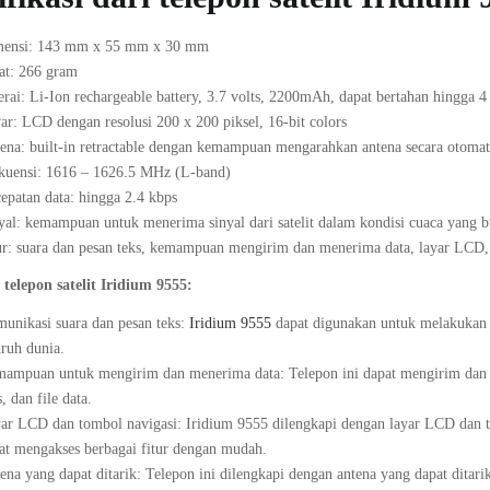
ensi: 143 mm x 55 mm x 30 mm
at: 266 gram
erai: Li-Ion rechargeable battery, 3.7 volts, 2200mAh, dapat bertahan hingga 
ar: LCD dengan resolusi 200 x 200 piksel, 16-bit colors
ena: built-in retractable dengan kemampuan mengarahkan antena secara otomat
kuensi: 1616 – 1626.5 MHz (L-band)
epatan data: hingga 2.4 kbps
yal: kemampuan untuk menerima sinyal dari satelit dalam kondisi cuaca yang bu
ur: suara dan pesan teks, kemampuan mengirim dan menerima data, layar LCD, t
 telepon satelit Iridium 9555:
unikasi suara dan pesan teks:
Iridium 9555
dapat digunakan untuk melakukan p
uruh dunia.
ampuan untuk mengirim dan menerima data: Telepon ini dapat mengirim dan men
, dan file data.
ar LCD dan tombol navigasi: Iridium 9555 dilengkapi dengan layar LCD dan 
at mengakses berbagai fitur dengan mudah.
ena yang dapat ditarik: Telepon ini dilengkapi dengan antena yang dapat ditari