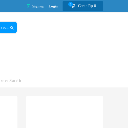
0
Cart :
Rp
0
Sign up
Login
earch
ernet Satelit