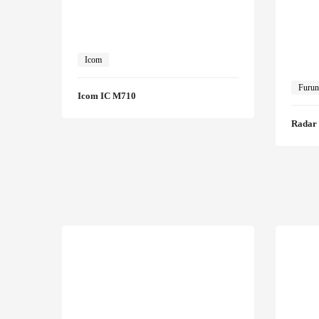
Icom
Furu
Icom IC M710
Radar