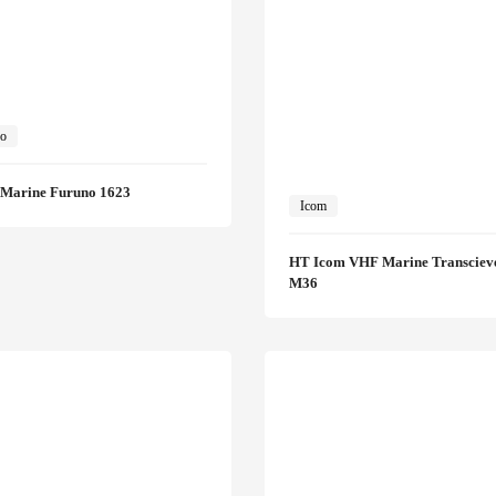
no
 Marine Furuno 1623
Icom
HT Icom VHF Marine Transciev
M36