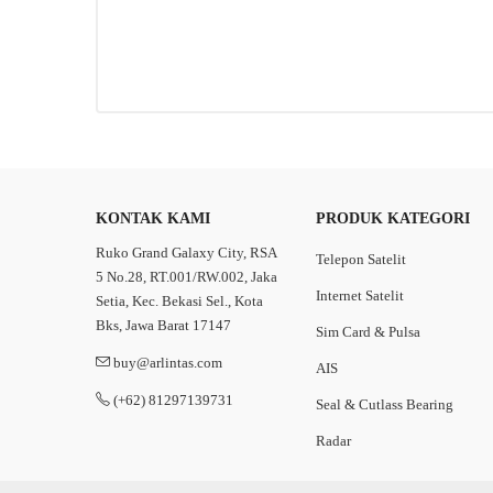
KONTAK KAMI
PRODUK KATEGORI
Ruko Grand Galaxy City, RSA
Telepon Satelit
5 No.28, RT.001/RW.002, Jaka
Internet Satelit
Setia, Kec. Bekasi Sel., Kota
Bks, Jawa Barat 17147
Sim Card & Pulsa
buy@arlintas.com
AIS
(+62) 81297139731
Seal & Cutlass Bearing
Radar