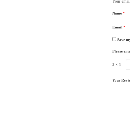
Your email
Name
*
Email
*
Save my
Please ente
3 × 1 =
Your Revi