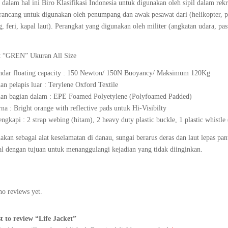
dalam hal ini Biro Klasifikasi Indonesia untuk digunakan oleh sipil dalam rekr
rancang untuk digunakan oleh penumpang dan awak pesawat dari (helikopter, pe
 feri, kapal laut). Perangkat yang digunakan oleh militer (angkatan udara, pas
et “GREN” Ukuran All Size
ndar floating capacity : 150 Newton/ 150N Buoyancy/ Maksimum 120Kg
an pelapis luar : Terylene Oxford Textile
an bagian dalam : EPE Foamed Polyetylene (Polyfoamed Padded)
na : Bright orange with reflective pads untuk Hi-Visibilty
engkapi : 2 strap webing (hitam), 2 heavy duty plastic buckle, 1 plastic whistle 
akan sebagai alat keselamatan di danau, sungai berarus deras dan laut lepas p
al dengan tujuan untuk menanggulangi kejadian yang tidak diinginkan.
no reviews yet.
st to review “Life Jacket”