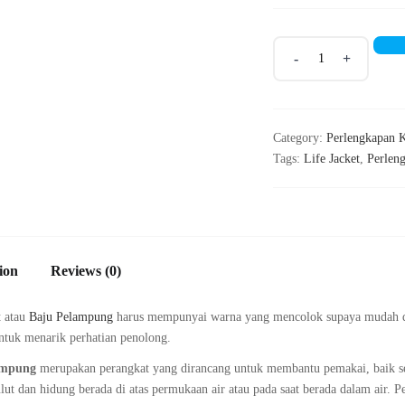
Life
Jacket
quantity
Category:
Perlengkapan 
Tags:
Life Jacket
,
Perlen
ion
Reviews (0)
t atau
Baju Pelampung
harus mempunyai warna yang mencolok supaya mudah di li
untuk menarik perhatian penolong.
ampung
merupakan perangkat yang dirancang untuk membantu pemakai, baik sec
ut dan hidung berada di atas permukaan air atau pada saat berada dalam air. P