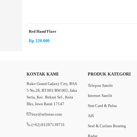
Red Hand Flare
Rp
220.000
KONTAK KAMI
PRODUK KATEGORI
Ruko Grand Galaxy City, RSA
Telepon Satelit
5 No.28, RT.001/RW.002, Jaka
Internet Satelit
Setia, Kec. Bekasi Sel., Kota
Bks, Jawa Barat 17147
Sim Card & Pulsa
buy@arlintas.com
AIS
(+62) 81297139731
Seal & Cutlass Bearing
Radar