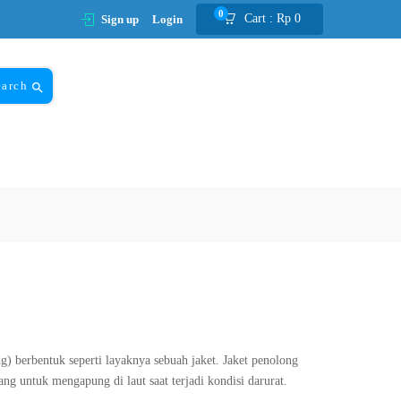
0
Cart :
Rp
0
Sign up
Login
earch
ng) berbentuk seperti layaknya sebuah jaket. Jaket penolong
g untuk mengapung di laut saat terjadi kondisi darurat.