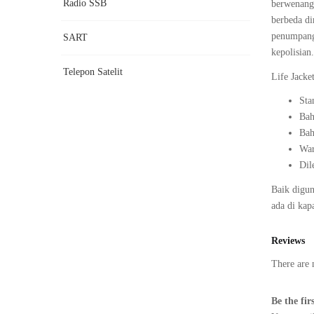
Radio SSB
berwenang 
berbeda di
penumpang,
SART
kepolisian.
Telepon Satelit
Life Jack
Sta
Bah
Bah
War
Dil
Baik digun
ada di kap
Reviews
There are 
Be the fir