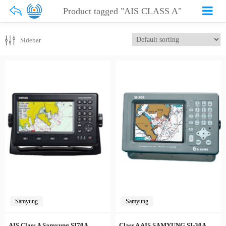
Product tagged "AIS CLASS A"
Sidebar
Samyung
Samyung
AIS Class A Samyung SI70A
Class A AIS SAMYUNG SI-30A